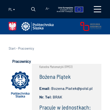
PL
A
+
Start
-
Pracownicy
Pracownicy
Katedra Matematyki (RMS1)
Bożena Piątek
Email:
Bozena.Piatek@polsl.pl
Nr. Tel:
BRAK
Pracuje w jednostkach: