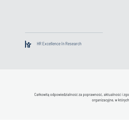
HR Excellence in Research
Całkowitą odpowiedzialność za poprawność, aktualność i zgod
organizacyjne, w których