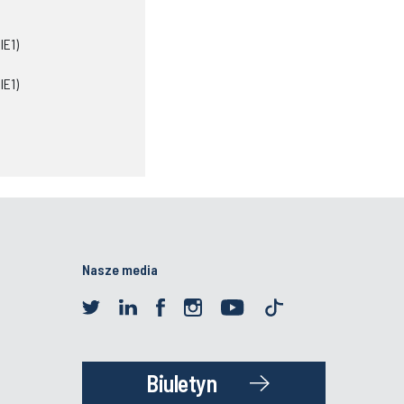
IE1)
IE1)
Nasze media
Biuletyn