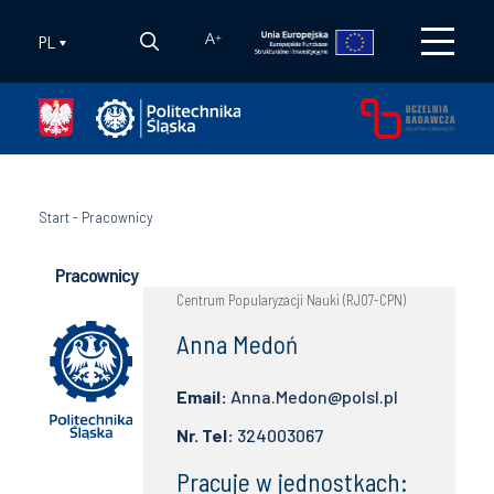
PL
A
+
Start
-
Pracownicy
Pracownicy
Centrum Popularyzacji Nauki (RJO7-CPN)
Anna Medoń
Email:
Anna.Medon@polsl.pl
Nr. Tel:
324003067
Pracuje w jednostkach: