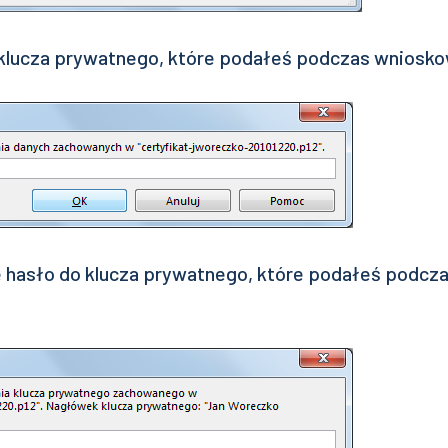
 klucza prywatnego, które podałeś podczas wnioskow
 hasło do klucza prywatnego, które podałeś podcz