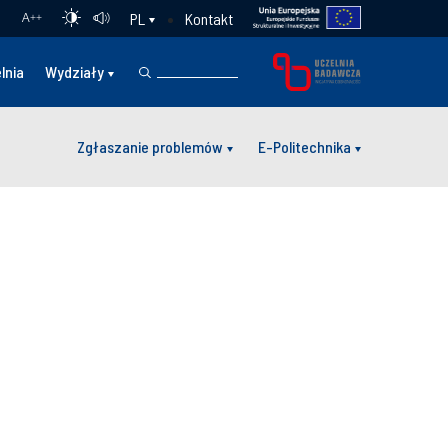
Kontakt
PL
A
++
lnia
Wydziały
Zgłaszanie problemów
E-Politechnika