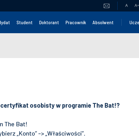
A
A
+
dydat
Student
Doktorant
Pracownik
Absolwent
Ucze
certyfikat osobisty w programie The Bat!?
m The Bat!
bierz „Konto” -> „Właściwości”.