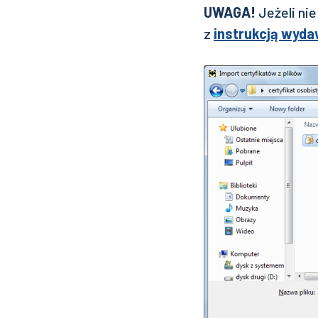
UWAGA!
Jeżeli nie
z
instrukcją wyda