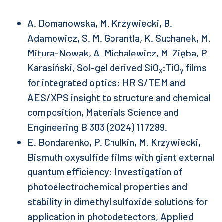
A. Domanowska, M. Krzywiecki, B.
Adamowicz, S. M. Gorantla, K. Suchanek, M.
Mitura-Nowak, A. Michalewicz, M. Zięba, P.
Karasiński, Sol-gel derived SiO
:TiO
films
x
y
for integrated optics: HR S/TEM and
AES/XPS insight to structure and chemical
composition, Materials Science and
Engineering B 303 (2024) 117289.
E. Bondarenko, P. Chulkin, M. Krzywiecki,
Bismuth oxysulfide films with giant external
quantum efficiency: Investigation of
photoelectrochemical properties and
stability in dimethyl sulfoxide solutions for
application in photodetectors, Applied