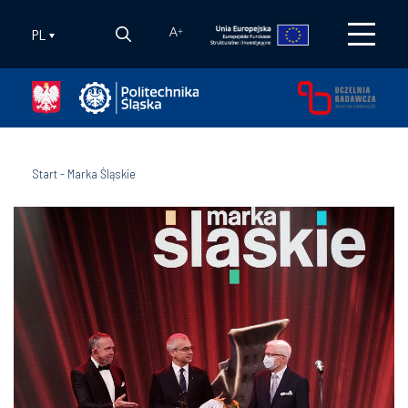
PL
A
+
Start
-
Marka Śląskie