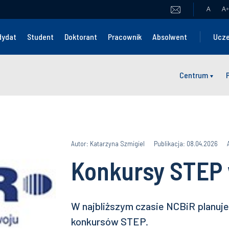
A
A
+
dydat
Student
Doktorant
Pracownik
Absolwent
Ucze
Centrum
Autor: Katarzyna Szmigiel
Publikacja: 08.04.2026
Konkursy STEP
W najbliższym czasie NCBiR planuj
konkursów STEP.