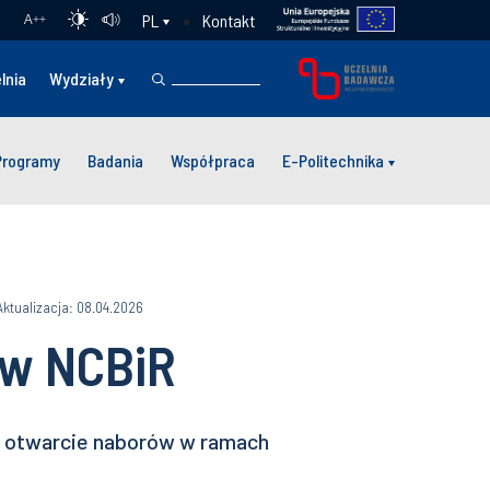
Kontakt
PL
A
++
lnia
Wydziały
Programy
Badania
Współpraca
E-Politechnika
Aktualizacja: 08.04.2026
 w NCBiR
e otwarcie naborów w ramach