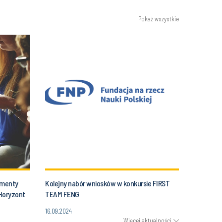
Pokaż wszystkie
umenty
Kolejny nabór wniosków w konkursie FIRST
Horyzont
TEAM FENG
16.09.2024
Więcej aktualności