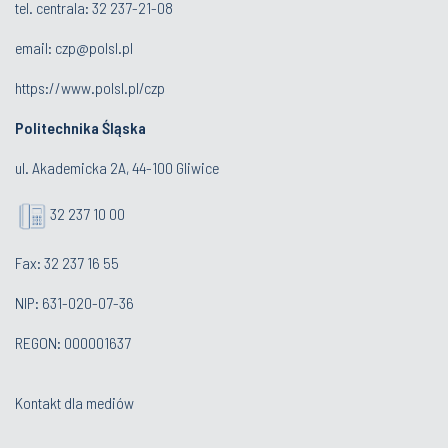
tel. centrala:
32 237-21-08
email:
czp@polsl.pl
https://www.polsl.pl/czp
Politechnika Śląska
ul. Akademicka 2A, 44-100 Gliwice
32 237 10 00
Fax: 32 237 16 55
NIP: 631-020-07-36
REGON: 000001637
Kontakt dla mediów