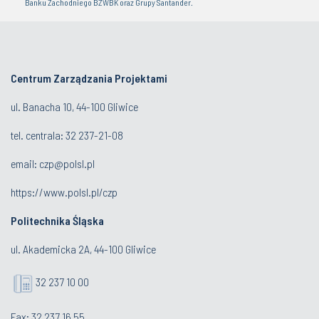
Banku Zachodniego BZWBK oraz Grupy Santander.
Centrum Zarządzania Projektami
ul. Banacha 10, 44-100 Gliwice
tel. centrala:
32 237-21-08
email:
czp@polsl.pl
https://www.polsl.pl/czp
Politechnika Śląska
ul. Akademicka 2A, 44-100 Gliwice
32 237 10 00
Fax: 32 237 16 55