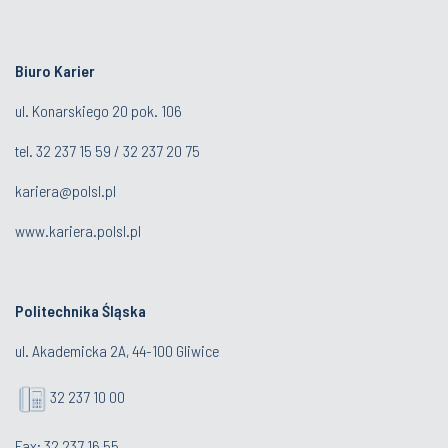
Biuro Karier
ul. Konarskiego 20 pok. 106
tel.
32 237 15 59
/
32 237 20 75
kariera@polsl.pl
www.kariera.polsl.pl
Politechnika Śląska
ul. Akademicka 2A, 44-100 Gliwice
32 237 10 00
Fax: 32 237 16 55