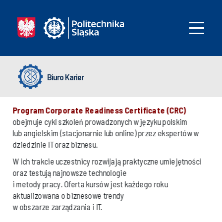
Biuro Karier
Program Corporate Readiness Certificate (CRC)
obejmuje cykl szkoleń prowadzonych w języku polskim
lub angielskim (stacjonarnie lub online) przez ekspertów w
dziedzinie IT oraz biznesu.
W ich trakcie uczestnicy rozwijają praktyczne umiejętności
oraz testują najnowsze technologie
i metody pracy. Oferta kursów jest każdego roku
aktualizowana o biznesowe trendy
w obszarze zarządzania i IT.