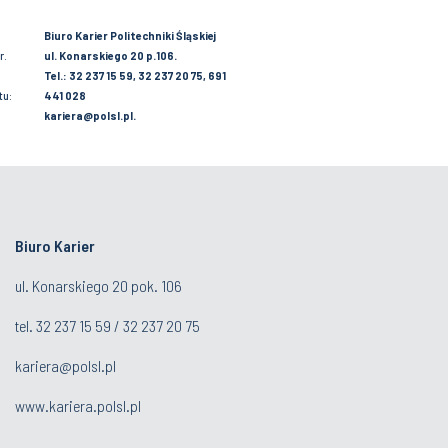
Biuro Karier Politechniki Śląskiej
r.
ul. Konarskiego 20 p.106.
Tel.: 32 237 15 59, 32 237 20 75, 691
tu:
441 028
kariera@polsl.pl.
Biuro Karier
ul. Konarskiego 20 pok. 106
tel.
32 237 15 59
/
32 237 20 75
kariera@polsl.pl
www.kariera.polsl.pl