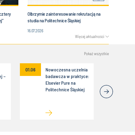
cztery
Olbrzymie zainteresowanie rekrutacją na
j”
studia na Politechnice Śląskiej
16.07.2026
Więcej aktualności
Pokaż wszystkie
01.06
Nowoczesna uczelnia
j –
badawcza w praktyce:
Elsevier Pure na
Politechnice Śląskiej