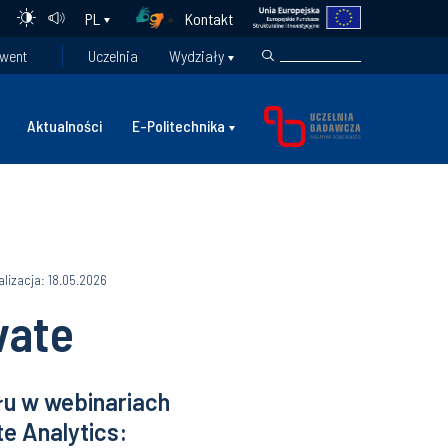
Kontakt
PL
went
Uczelnia
Wydziały
Aktualności
E-Politechnika
alizacja: 18.05.2026
vate
łu w webinariach
e Analytics: