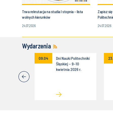
Trwa rekrutacja na studia I stopnia – lista
Zapisz się
wolnych kierunków
Politechni
24.07.2026
24.07.2026
Wydarzenia
cja konkursu
09.04
Dni Nauki Politechniki
23
mysł na Biznes
Śląskiej – 9–10
kwietnia 2026 r.