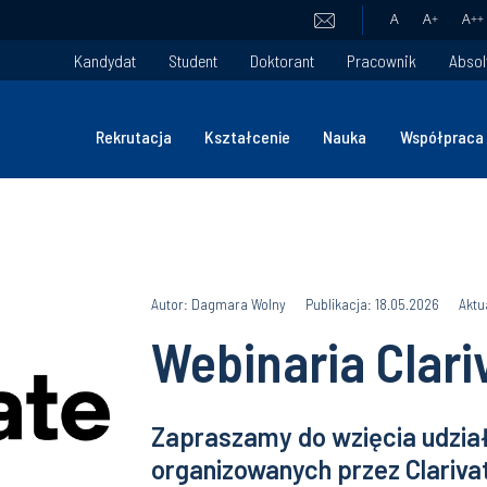
A
A
+
A
++
Kandydat
Student
Doktorant
Pracownik
Absol
Rekrutacja
Kształcenie
Nauka
Współpraca
Autor: Dagmara Wolny
Publikacja: 18.05.2026
Aktu
Webinaria Clari
Zapraszamy do wzięcia udzia
organizowanych przez Clarivat