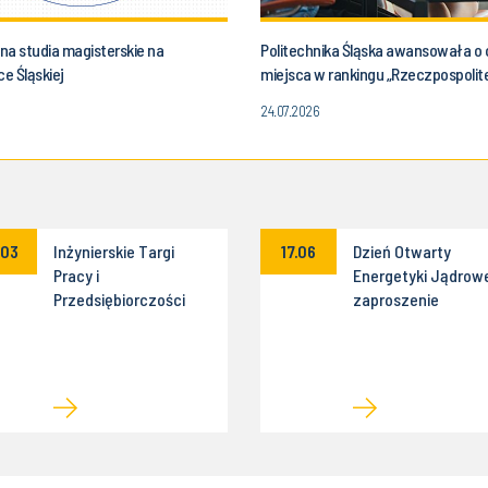
 na studia magisterskie na
Politechnika Śląska awansowała o 
ce Śląskiej
miejsca w rankingu „Rzeczpospolite
24.07.2026
.03
Inżynierskie Targi
17.06
Dzień Otwarty
Pracy i
Energetyki Jądrowe
Przedsiębiorczości
zaproszenie