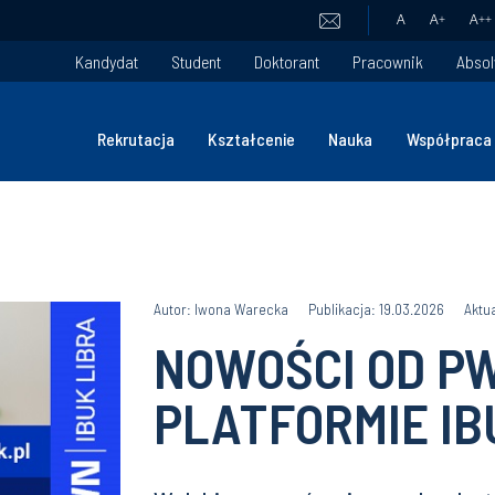
A
A
+
A
++
Kandydat
Student
Doktorant
Pracownik
Absol
Rekrutacja
Kształcenie
Nauka
Współpraca
Autor: Iwona Warecka
Publikacja: 19.03.2026
Aktu
NOWOŚCI OD PW
PLATFORMIE IB