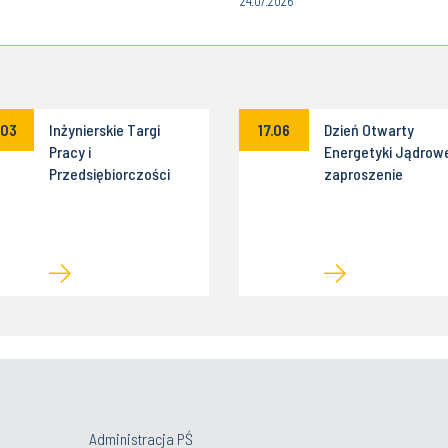
24.07.2026
.03
Inżynierskie Targi
17.06
Dzień Otwarty
Pracy i
Energetyki Jądrowe
Przedsiębiorczości
zaproszenie
Administracja PŚ