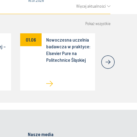
16.07.2026
Więcej aktualności
Pokaż wszystkie
01.06
Nowoczesna uczelnia
j –
badawcza w praktyce:
Elsevier Pure na
Politechnice Śląskiej
Nasze media