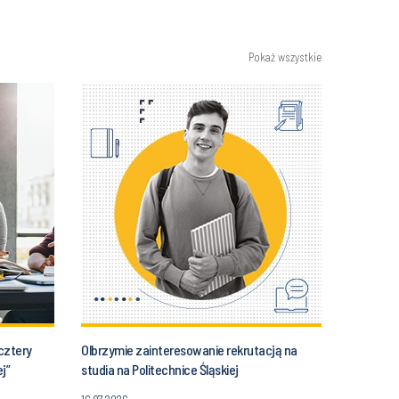
Pokaż wszystkie
cztery
Olbrzymie zainteresowanie rekrutacją na
j”
studia na Politechnice Śląskiej