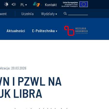
Kontakt
PL
went
Uczelnia
Wydziały
Aktualności
E-Politechnika
alizacja: 20.03.2026
N I PZWL NA
UK LIBRA