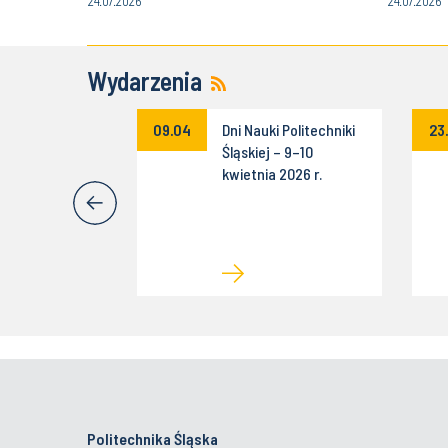
24.07.2026
24.07.2026
Wydarzenia
cja konkursu
09.04
Dni Nauki Politechniki
23
mysł na Biznes
Śląskiej – 9–10
kwietnia 2026 r.
Politechnika Śląska