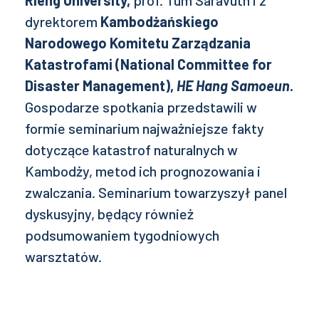
Rieng University,
prof. Tum Saravuth i z
dyrektorem
Kambodżańskiego
Narodowego Komitetu Zarządzania
Katastrofami (National Committee for
Disaster Management),
HE Hang Samoeun
.
Gospodarze spotkania przedstawili w
formie seminarium najważniejsze fakty
dotyczące katastrof naturalnych w
Kambodży, metod ich prognozowania i
zwalczania. Seminarium towarzyszył panel
dyskusyjny, będący również
podsumowaniem tygodniowych
warsztatów.