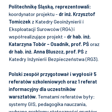
Politechnikę Śląską, reprezentowali:
koordynator projektu -
dr inż. Krzysztof
Tomiczek
z Katedry Geoinżynierii i
Eksploatacji Surowców (RG4) i
współrealizujące projekt -
dr hab. inż.
Katarzyna Tobór – Osadnik, prof. PŚ
oraz
dr hab. inż. Anna Bluszcz, prof. PŚ
z
Katedry Inżynierii Bezpieczeństwa (RG3).
Polski zespół przygotował i wygłosił 5
referatów szkoleniowych oraz 1 referat
informacyjny dla uczestników
warsztatów.
Tematami referatów były:
systemy GIS, pedagogika nauczania,
wybrane problemy stateczności gruntów