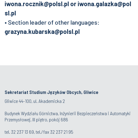
iwona.rocznik@polsl.pl
or
iwona.galazka@pol
sl.pl
• Section leader of other languages:
grazyna.kubarska@polsl.pl
Sekretariat Studium Języków Obcych, Gliwice
Gliwice 44-100, ul. Akademicka 2
Budynek Wydziału Górnictwa, Inżynierii Bezpieczeństwa i Automatyki
Przemysłowej, III piętro, pokój 686
tel.
32 237 13 69
, tel./fax
32 237 21 95