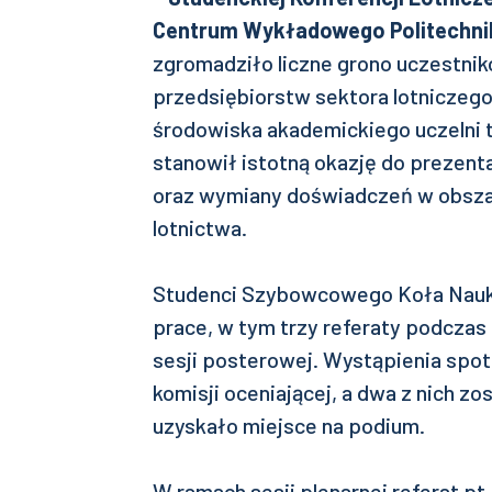
Centrum Wykładowego Politechnik
zgromadziło liczne grono uczestnik
przedsiębiorstw sektora lotniczego
środowiska akademickiego uczelni t
stanowił istotną okazję do prezen
oraz wymiany doświadczeń w obsz
lotnictwa.
Studenci Szybowcowego Koła Nauko
prace, w tym trzy referaty podczas 
sesji posterowej. Wystąpienia spot
komisji oceniającej, a dwa z nich z
uzyskało miejsce na podium.
W ramach sesji plenarnej referat pt