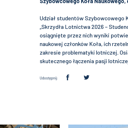
Szybowcowego Koła Naukowego, dr
Udział studentów Szybowcowego K
„Skrzydła Lotnictwa 2026 – Studenc
osiągnięte przez nich wyniki potwi
naukowej członków Koła, ich rzete
zakresie problematyki lotniczej. O
skutecznego łączenia pasji lotnicze
Udostępnij: