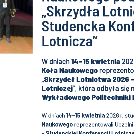
„Skrzydła Lotn
Studencka Konf
Lotnicza”
W dniach
14–15 kwietnia
2026
Koła Naukowego
reprezento
„
Skrzydeł Lotnictwa 2026 –
Lotniczej
”, która odbyła się 
Wykładowego Politechniki 
W dniach
14–15 kwietnia
2026 r. st
Naukowego
reprezentowali Uczelni
– Studenckiej Konferencji Lotnicze