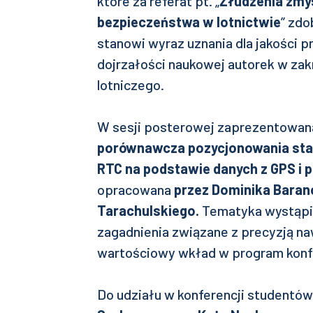
które za referat pt. „
Złudzenia zmy
bezpieczeństwa w lotnictwie
” zdo
stanowi wyraz uznania dla jakości 
dojrzałości naukowej autorek w za
lotniczego.
W sesji posterowej zaprezentowana
porównawcza pozycjonowania stat
RTC na podstawie danych z GPS i p
opracowana
przez Dominika Baran
Tarachulskiego.
Tematyka wystąpie
zagadnienia związane z precyzją naw
wartościowy wkład w program konfe
Do udziału w konferencji student