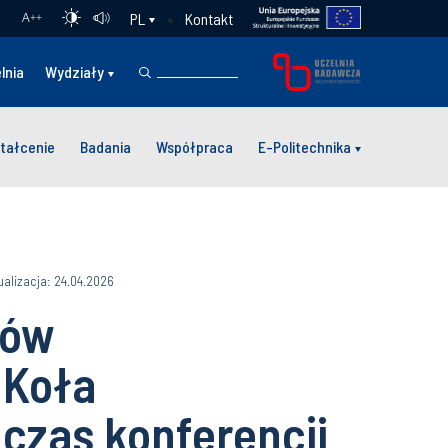
Kontakt
PL
A
++
lnia
Wydziały
tałcenie
Badania
Współpraca
E-Politechnika
ualizacja: 24.04.2026
tów
 Koła
zas konferencji