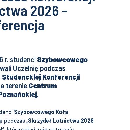
ictwa 2026 –
erencja
 r. studenci
Szybowcowego
wali Uczelnię podczas
 Studenckiej Konferencji
na terenie
Centrum
Poznańskiej
.
udenci
Szybowcowego Koła
ę podczas „
Skrzydeł Lotnictwa 2026
j
”, która odbyła się na terenie