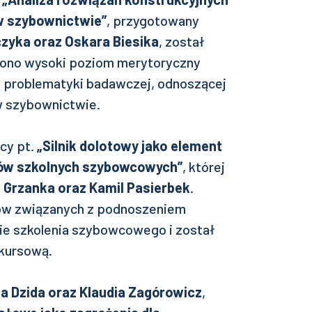
w szybownictwie”
, przygotowany
zyka oraz Oskara Biesika
, został
ono wysoki poziom merytoryczny
j problematyki badawczej, odnoszącej
w szybownictwie.
cy pt.
„Silnik dolotowy jako element
tów szkolnych szybowcowych”
, której
n Grzanka oraz Kamil Pasierbek
.
tów związanych z podnoszeniem
e szkolenia szybowcowego i został
nkursową.
a Dzida oraz Klaudia Zagórowicz
,