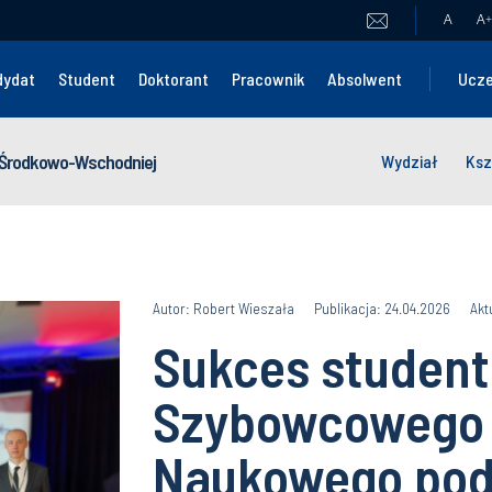
A
A
+
dydat
Student
Doktorant
Pracownik
Absolwent
Ucze
y Środkowo-Wschodniej
Wydział
Ksz
Autor: Robert Wieszała
Publikacja: 24.04.2026
Akt
Sukces studen
Szybowcowego
Naukowego podc