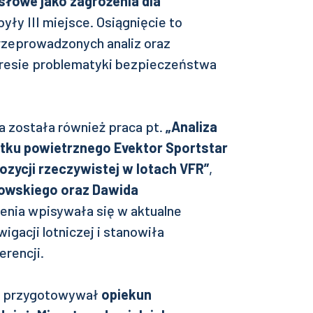
słowe jako zagrożenia dla
były III miejsce. Osiągnięcie to
przeprowadzonych analiz oraz
kresie problematyki bezpieczeństwa
 została również praca pt.
„Analiza
ku powietrznego Evektor Sportstar
ozycji rzeczywistej w lotach VFR”
,
owskiego oraz Dawida
nia wpisywała się w aktualne
igacji lotniczej i stanowiła
rencji.
ów przygotowywał
opiekun