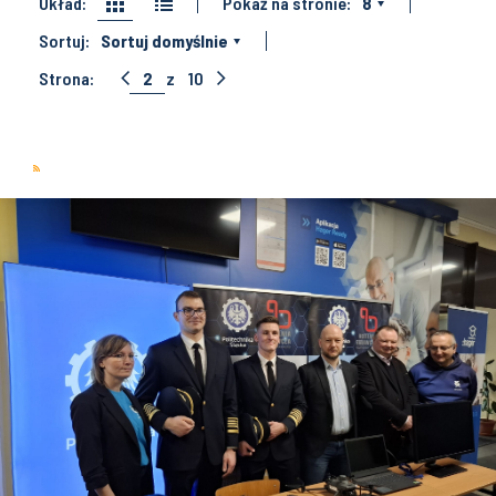
Układ:
Pokaż na stronie:
8
Sortuj:
Sortuj domyślnie
Strona:
2
z
10