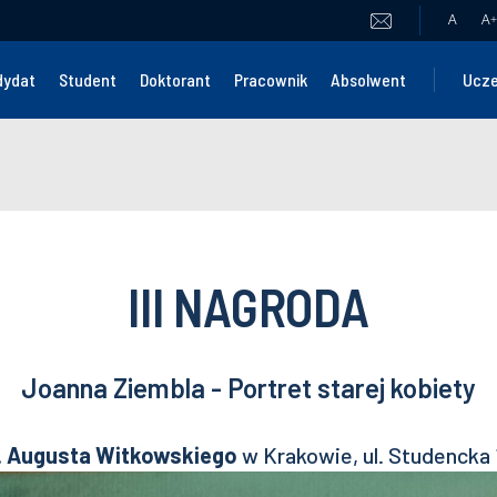
A
A
+
dydat
Student
Doktorant
Pracownik
Absolwent
Ucze
III NAGRODA
Joanna Ziembla - Portret starej kobiety
. Augusta Witkowskiego
w Krakowie, ul. Studencka 