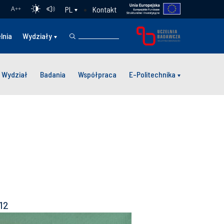
Kontakt
PL
A
++
lnia
Wydziały
Wydział
Badania
Współpraca
E-Politechnika
12