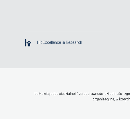
HR Excellence in Research
Całkowitą odpowiedzialność za poprawność, aktualność i zgod
organizacyjne, w których