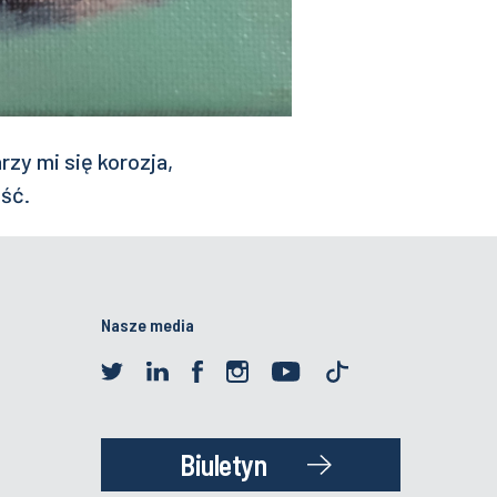
zy mi się korozja,
ść.
Nasze media
Biuletyn