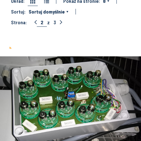
Układ:
Pokaż na stronie:
8
Sortuj:
Sortuj domyślnie
Strona:
2
z
3