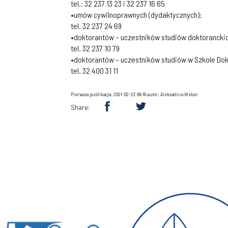
tel.: 32 237 13 23 i 32 237 16 65
•umów cywilnoprawnych (dydaktycznych):
tel. 32 237 24 69
•doktorantów – uczestników studiów doktoranckic
tel. 32 237 10 79
•doktorantów – uczestników studiów w Szkole Do
tel. 32 400 31 11
Pierwsza publikacja: 2021-02-22 09:16 autor: Aleksadnra Weber
Share: