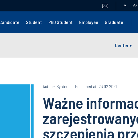
A
A
+
Candidate
Student
PhD Student
Employee
Graduate
Center
Author: System
Published at: 23.02.2021
Ważne informac
zarejestrowany
szczepienia pr