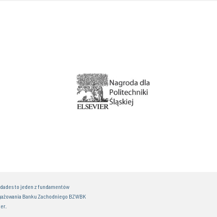
idades to jeden z fundamentów
gażowania Banku Zachodniego BZWBK
er.