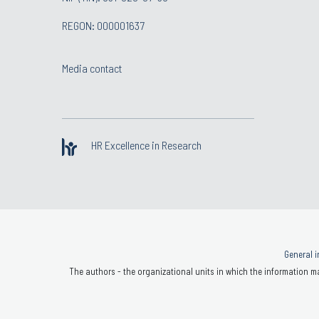
REGON: 000001637
Media contact
HR Excellence in Research
General i
The authors - the organizational units in which the information ma