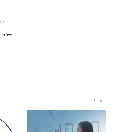
h:
ktorów:
Show all