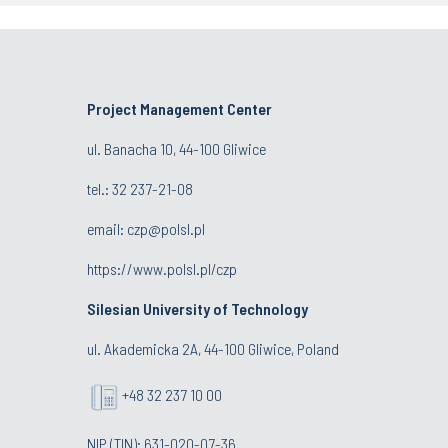
Project Management Center
ul. Banacha 10, 44-100 Gliwice
tel.:
32 237-21-08
email:
czp@polsl.pl
https://www.polsl.pl/czp
Silesian University of Technology
ul. Akademicka 2A, 44-100 Gliwice, Poland
+48 32 237 10 00
NIP (TIN): 631-020-07-36