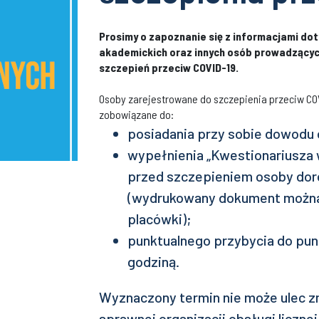
Prosimy o zapoznanie się z informacjami dot
akademickich oraz innych osób prowadzących
szczepień przeciw COVID-19.
Osoby zarejestrowane do szczepienia przeciw COV
zobowiązane do:
posiadania przy sobie dowodu
wypełnienia „Kwestionariusz
przed szczepieniem osoby dor
(wydrukowany dokument można
placówki);
punktualnego przybycia do pun
godziną.
Wyznaczony termin nie może ulec z
sprawnej organizacji obsługi liczne