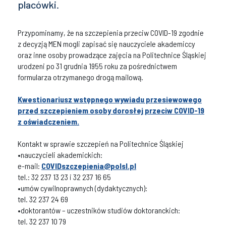
placówki.
Przypominamy, że na szczepienia przeciw COVID-19 zgodnie
z decyzją MEN mogli zapisać się nauczyciele akademiccy
oraz inne osoby prowadzące zajęcia na Politechnice Śląskiej
urodzeni po 31 grudnia 1955 roku za pośrednictwem
formularza otrzymanego drogą mailową.
Kwestionariusz wstępnego wywiadu przesiewowego
przed szczepieniem osoby dorosłej przeciw COVID-19
z oświadczeniem.
Kontakt w sprawie szczepień na Politechnice Śląskiej
•nauczycieli akademickich:
e-mail:
COVIDszczepienia@polsl.pl
tel.: 32 237 13 23 i 32 237 16 65
•umów cywilnoprawnych (dydaktycznych):
tel. 32 237 24 69
•doktorantów – uczestników studiów doktoranckich:
tel. 32 237 10 79