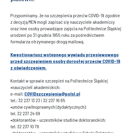
Przypominamy, że na szczepienia przeciw COVID-19 zgodnie
z decyzją MEN mogli zapisać się nauczyciele akademiccy
oraz inne osoby prowadzące zajęcia na Politechnice Śląskiej
urodzeni po 31 grudnia 1955 roku za pośrednictwem
formularza otrzymanego drogą mailową.
Kwestionariusz wstępnego wywiadu przesiewowego
przed szczepieniem osoby dorosłej przeciw COVID-19
z oświadczeniem.
Kontakt w sprawie szczepień na Politechnice Śląskiej
•nauczycieli akademickich:
e-mail:
COVIDszczepienia@polsl.pl
tel.: 32 237 13 23 i 32 237 16 65
•umów cywilnoprawnych (dydaktycznych):
tel. 32 237 24 69
•doktorantów – uczestników studiów doktoranckich:
tel. 32 237 10 79
•doktorantów – uczestników studiów w Szkole Doktorów: