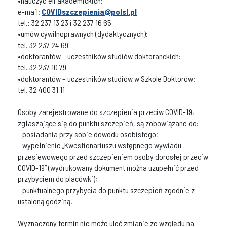
•nauczycieli akademickich:
e-mail:
COVIDszczepienia@polsl.pl
tel.: 32 237 13 23 i 32 237 16 65
•umów cywilnoprawnych (dydaktycznych):
tel. 32 237 24 69
•doktorantów – uczestników studiów doktoranckich:
tel. 32 237 10 79
•doktorantów – uczestników studiów w Szkole Doktorów:
tel. 32 400 31 11
Osoby zarejestrowane do szczepienia przeciw COVID-19,
zgłaszające się do punktu szczepień, są zobowiązane do:
- posiadania przy sobie dowodu osobistego;
- wypełnienie „Kwestionariuszu wstępnego wywiadu
przesiewowego przed szczepieniem osoby dorosłej przeciw
COVID-19” (wydrukowany dokument można uzupełnić przed
przybyciem do placówki);
- punktualnego przybycia do punktu szczepień zgodnie z
ustaloną godziną.
Wyznaczony termin nie może uleć zmianie ze względu na