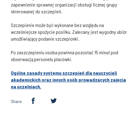
zapewnienie sprawnej organizacji obsługi licznej grupy
skierowanej do szczepień.
Szczepienie może być wykonane bez względu na
wcześniejsze spożycie posiłku. Zalecany jest wygodny ubiór
umożliwiający podanie szczepionki.
Po zaszczepieniu osoba powinna pozostać 15 minut pod
obserwacją personelu placówki.
Ogólne zasady systemu szczepień dla nauczycieli
akademickich oraz innych osób prowadzących zajęcia
na uczelniach.
Share: