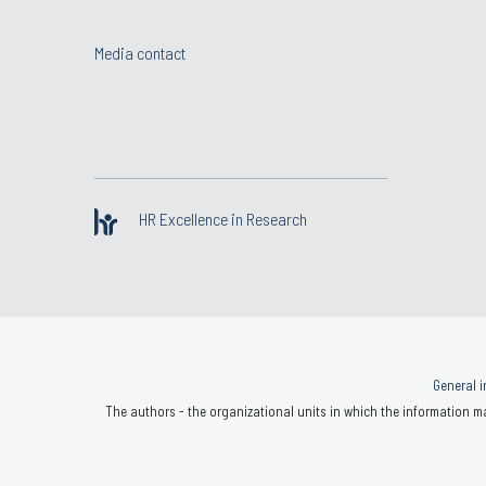
Łaźniewska-Piekarczyk Beata
Media contact
Marchacz Michał
Miera Patrycja
HR Excellence in Research
Nowoświat Artur
General i
The authors - the organizational units in which the information ma
Olechowska Marcelina