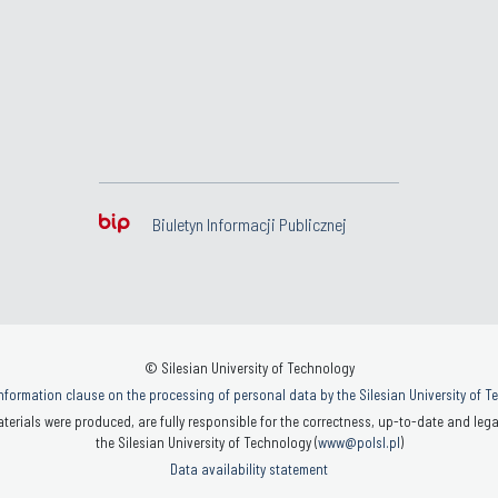
Profesor uczelni
(Katedra
Procesów Budowlanych i Fizyki
Budowli)
Adiunkt
(Katedra Procesów
Budowlanych i Fizyki Budowli)
Adiunkt
(Katedra Procesów
Biuletyn Informacji Publicznej
Budowlanych i Fizyki Budowli)
Profesor uczelni
(Katedra
Procesów Budowlanych i Fizyki
Budowli)
Kierownik Katedry
(Katedra
© Silesian University of Technology
Procesów Budowlanych i Fizyki
nformation clause on the processing of personal data by the Silesian University of 
Budowli)
terials were produced, are fully responsible for the correctness, up-to-date and legal
the Silesian University of Technology (
www@polsl.pl
)
Adiunkt
(Katedra Procesów
Data availability statement
Budowlanych i Fizyki Budowli)