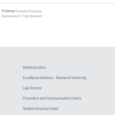
Profesor
(Katedra Procesów
Budowlanych i Fizyki Budowli)
St.Specjalista Admin.
(Katedra
Procesów Budowlanych i Fizyki
Budowli)
Adiunkt
(Katedra Procesów
Budowlanych i Fizyki Budowli)
Administration
Profesor uczelni
(Katedra
Excellence Initiative - Research University
Procesów Budowlanych i Fizyki
Budowli)
Law Service
Z-ca Kier.Katedry
(Katedra
Procesów Budowlanych i Fizyki
Promotion and Communication Centre
Budowli)
Student Housing Estate