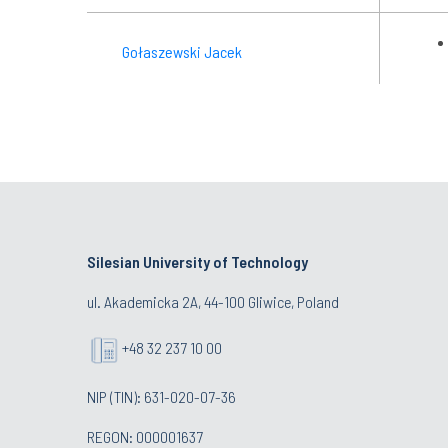
Gołaszewski Jacek
Grzybowska Ewa
Kostrzanowska-Siedlarz
Aleksandra
Silesian University of Technology
ul. Akademicka 2A, 44-100 Gliwice, Poland
Krause Paweł
+48 32 237 10 00
NIP (TIN): 631-020-07-36
REGON: 000001637