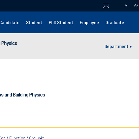
A
A
+
Candidate
Student
PhD Student
Employee
Graduate
g Physics
Department
s and Building Physics
ion / Function / Org unit