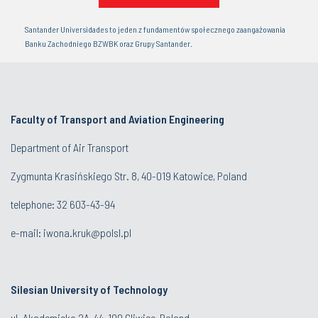
Santander Universidades to jeden z fundamentów społecznego zaangażowania
Banku Zachodniego BZWBK oraz Grupy Santander.
Faculty of Transport and Aviation Engineering
Department of Air Transport
Zygmunta Krasińskiego Str. 8, 40-019 Katowice, Poland
telephone:
32 603-43-94
e-mail:
iwona.kruk@polsl.pl
Silesian University of Technology
ul. Akademicka 2A, 44-100 Gliwice, Poland