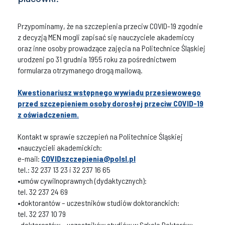
Przypominamy, że na szczepienia przeciw COVID-19 zgodnie
z decyzją MEN mogli zapisać się nauczyciele akademiccy
oraz inne osoby prowadzące zajęcia na Politechnice Śląskiej
urodzeni po 31 grudnia 1955 roku za pośrednictwem
formularza otrzymanego drogą mailową.
Kwestionariusz wstępnego wywiadu przesiewowego
przed szczepieniem osoby dorosłej przeciw COVID-19
z oświadczeniem.
Kontakt w sprawie szczepień na Politechnice Śląskiej
•nauczycieli akademickich:
e-mail:
COVIDszczepienia@polsl.pl
tel.: 32 237 13 23 i 32 237 16 65
•umów cywilnoprawnych (dydaktycznych):
tel. 32 237 24 69
•doktorantów – uczestników studiów doktoranckich:
tel. 32 237 10 79
•doktorantów – uczestników studiów w Szkole Doktorów: