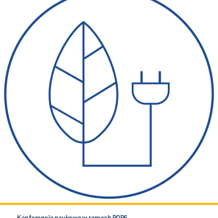
Konferencja naukowa w ramach POB6