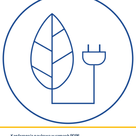
Konferencja naukowa w ramach POB6