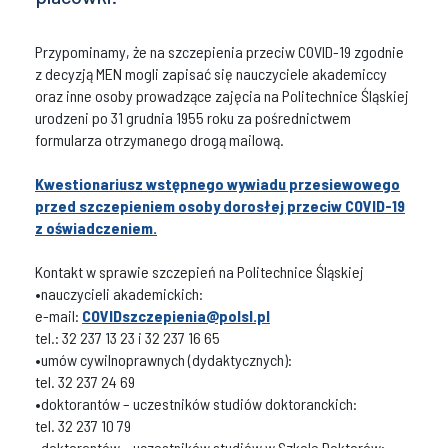
Przypominamy, że na szczepienia przeciw COVID-19 zgodnie
z decyzją MEN mogli zapisać się nauczyciele akademiccy
oraz inne osoby prowadzące zajęcia na Politechnice Śląskiej
urodzeni po 31 grudnia 1955 roku za pośrednictwem
formularza otrzymanego drogą mailową.
Kwestionariusz wstępnego wywiadu przesiewowego
przed szczepieniem osoby dorosłej przeciw COVID-19
z oświadczeniem.
Kontakt w sprawie szczepień na Politechnice Śląskiej
•nauczycieli akademickich:
e-mail:
COVIDszczepienia@polsl.pl
tel.: 32 237 13 23 i 32 237 16 65
•umów cywilnoprawnych (dydaktycznych):
tel. 32 237 24 69
•doktorantów – uczestników studiów doktoranckich:
tel. 32 237 10 79
•doktorantów – uczestników studiów w Szkole Doktorów: