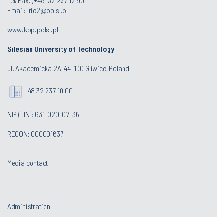
Tel/Fax. (+48) 32 237 12 90
Email:
rie2@polsl.pl
www.kop.polsl.pl
Silesian University of Technology
ul. Akademicka 2A, 44-100 Gliwice, Poland
+48 32 237 10 00
NIP (TIN): 631-020-07-36
REGON: 000001637
Media contact
Administration