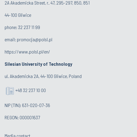
2A Akademicka Street, r. 47, 295-297, 850, 851
44-100 Gliwice
phone:
32 237 11 99
email:
promocja@polsl.pl
https://www.polsl.pl/en/
Silesian University of Technology
ul. Akademicka 2A, 44-100 Gliwice, Poland
+48 32 237 10 00
NIP (TIN): 631-020-07-36
REGON: 000001637
Media contact