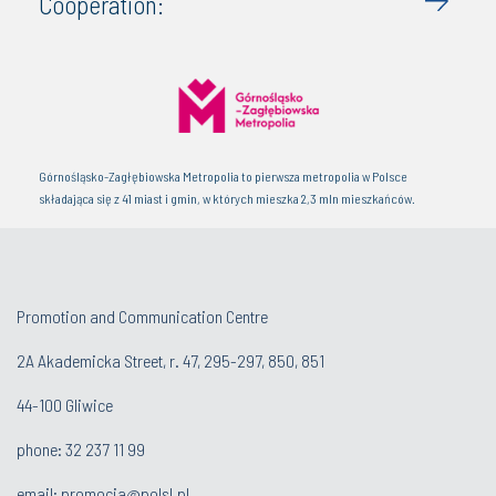
Cooperation:
Górnośląsko-Zagłębiowska Metropolia to pierwsza metropolia w Polsce
składająca się z 41 miast i gmin, w których mieszka 2,3 mln mieszkańców.
Promotion and Communication Centre
2A Akademicka Street, r. 47, 295-297, 850, 851
44-100 Gliwice
phone:
32 237 11 99
email:
promocja@polsl.pl