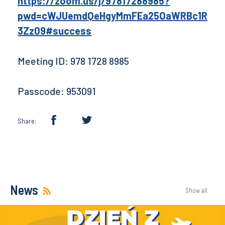
https://zoom.us/j/97817288985?
pwd=cWJUemdQeHgyMmFEa25OaWRBc1R
3Zz09#success
Meeting ID: 978 1728 8985
Passcode: 953091
Share:
News
Show all