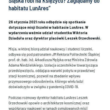
Śląska robi na Księżycu? Zaglądamy do
habitatu LunAres”
26 stycznia 2021 roku odbędzie się spotkanie
dotyczące misji Uczelni w habitacie LunAres. W
wydarzeniu weźmie udział studentka Wiktoria
Dziaduła oraz dyrektor placówki Leszek Orzechowski.
Misja, w której biorą udział naukowcy i studenci Uczelni,
odbywa się pod patronatem JM Rektora Politechniki Śląskiej
prof. dr. hab. inż. Arkadiusza Mężyka oraz Ministra Zdrowia
Adama Niedzielskiego. Izolacja uczestników towarzysząca
przedsięwzięciu, oddająca warunki pobytu w prawdziwej
stacji kosmicznej, pozwoli na zbadanie wpływu
przymusowego odosobnienia, którego wielu ludzi
doświadczyło w związku z pandemią COVID-19.
Podczas rozmowy dyrektor habitatu LunAres Leszek
Orzechowski opowie o architekturze kosmicznej oraz
współpracy naukowej w ramach symulowanych misji