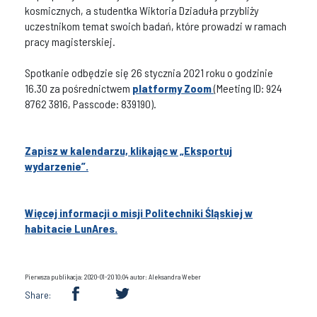
kosmicznych, a studentka Wiktoria Dziaduła przybliży
uczestnikom temat swoich badań, które prowadzi w ramach
pracy magisterskiej.
Spotkanie odbędzie się 26 stycznia 2021 roku o godzinie
16.30 za pośrednictwem
platformy Zoom
(Meeting ID: 924
8762 3816, Passcode: 839190).
Zapisz w kalendarzu, klikając w „Eksportuj
wydarzenie”.
Więcej informacji o misji Politechniki Śląskiej w
habitacie LunAres.
Pierwsza publikacja: 2020-01-20 10:04 autor: Aleksandra Weber
Share: