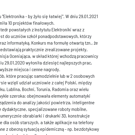
 "Elektronika - by żyło się łatwiej". W dniu 29.01.2021
niła 10 projektów finałowych.
dr powstałych z Instytutu Elektroniki wraz z
jest do uczniów szkół ponadpodstawowych, którzy
oraz informatyką. Konkurs ma formułę otwartą tzn., że
zedstawiają praktycznie zrealizowane projekty,
misja Oceniająca, w skład której wchodzą pracownicy
niu 29.01.2020 wyłoniła dziesięć najlepszych prac,
jwyższe miejsca i cenne nagrody.
sób, które pracując samodzielnie lub w 2 osobowych
e wzięli udział uczniowie z całej Polski, między
u, Lublina, Bochni, Torunia, Radomia oraz wielu
zwykle szeroka: obejmowała elementy automatyki
ądzenia do analizy jakości powietrza, inteligentne
 dydaktyczne, specjalizowane roboty mobilne,
erycznie obrabiarki i drukarki 3D, konstrukcje
 dla osób starszych, a także aplikacje na telefony
ane z obecną sytuacją epidemiczną - np. bezdotykowy