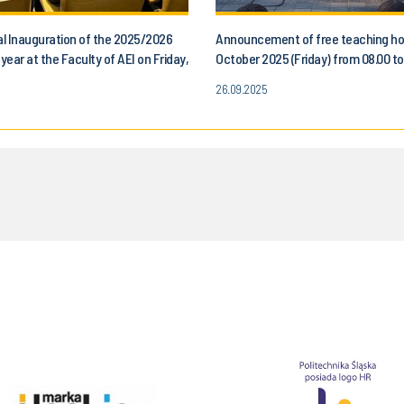
l Inauguration of the 2025/2026
Announcement of free teaching ho
ear at the Faculty of AEI on Friday,
October 2025 (Friday) from 08.00 to.
, 2025
for all students of the Faculty of 
26.09.2025
Control, Electronics and Computer