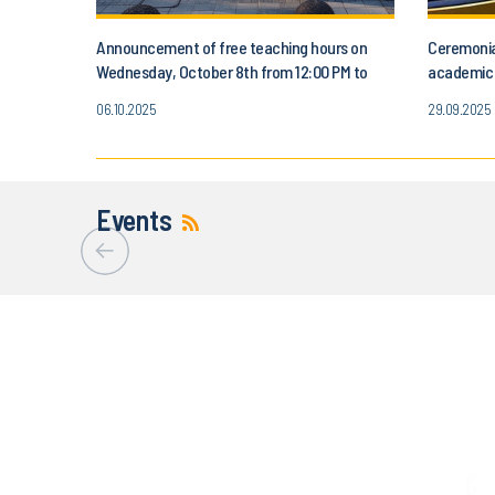
Announcement of free teaching hours on
Ceremonia
Wednesday, October 8th from 12:00 PM to
academic y
3:00 PM
October 3
06.10.2025
29.09.2025
Events