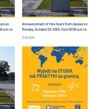
urs on
Announcement of free hours from classes on
0 a.m. to
Monday, October 20, 2025, from 10:00 a.m. to
1:00 p.m.
14.10.2025