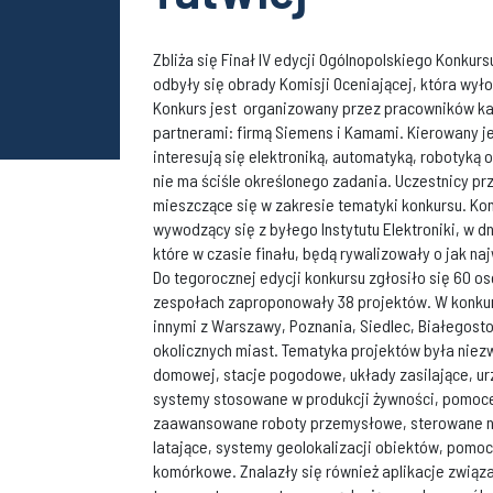
Zbliża się Finał IV edycji Ogólnopolskiego Konkursu
odbyły się obrady Komisji Oceniającej, która wyło
Konkurs jest organizowany przez pracowników kate
partnerami: firmą Siemens i Kamami. Kierowany 
interesują się elektroniką, automatyką, robotyką 
nie ma ściśle określonego zadania. Uczestnicy pr
mieszczące się w zakresie tematyki konkursu. Ko
wywodzący się z byłego Instytutu Elektroniki, w d
które w czasie finału, będą rywalizowały o jak na
Do tegorocznej edycji konkursu zgłosiło się 60 o
zespołach zaproponowały 38 projektów. W konkursi
innymi z Warszawy, Poznania, Siedlec, Białegostok
okolicznych miast. Tematyka projektów była nie
domowej, stacje pogodowe, układy zasilające, urz
systemy stosowane w produkcji żywności, pomoce
zaawansowane roboty przemysłowe, sterowane num
latające, systemy geolokalizacji obiektów, pomoce
komórkowe. Znalazły się również aplikacje związ