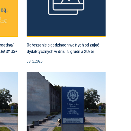
meeting/
Ogłoszenie o godzinach wolnych od zajęć
 ERASMUS+
dydaktycznych w dniu 15 grudnia 2025r
(poniedziałek) od godziny 11.30 do godz. 14.00
09.12.2025