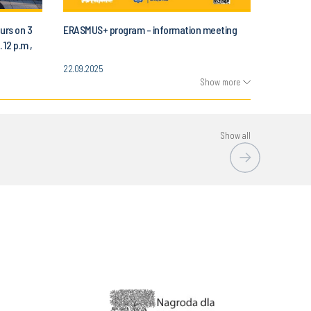
urs on 3
ERASMUS+ program - information meeting
 12 p.m ,
Automatic
22.09.2025
 Science
Show more
Show all