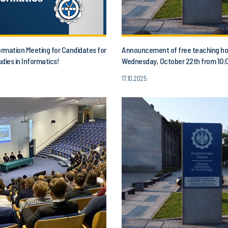
ormation Meeting for Candidates for
Announcement of free teaching ho
dies in Informatics!
Wednesday, October 22th from 10:0
1:00 p.m.
17.10.2025