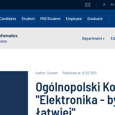
A
A
+
Candidate
Student
PhD Student
Employee
Graduate
nformatics
Department
Ed
cience
Author: System
Published at: 01.02.2021
Ogólnopolski K
"Elektronika - b
łatwiej"