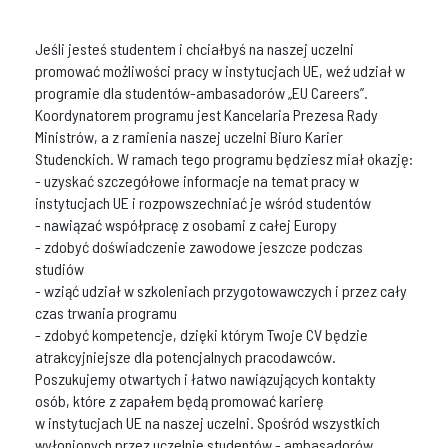
Jeśli jesteś studentem i chciałbyś na naszej uczelni
promować możliwości pracy w instytucjach UE, weź udział w
programie dla studentów-ambasadorów „EU Careers”.
Koordynatorem programu jest Kancelaria Prezesa Rady
Ministrów, a z ramienia naszej uczelni Biuro Karier
Studenckich. W ramach tego programu będziesz miał okazję:
- uzyskać szczegółowe informacje na temat pracy w
instytucjach UE i rozpowszechniać je wśród studentów
- nawiązać współpracę z osobami z całej Europy
- zdobyć doświadczenie zawodowe jeszcze podczas
studiów
- wziąć udział w szkoleniach przygotowawczych i przez cały
czas trwania programu
- zdobyć kompetencje, dzięki którym Twoje CV będzie
atrakcyjniejsze dla potencjalnych pracodawców.
Poszukujemy otwartych i łatwo nawiązujących kontakty
osób, które z zapałem będą promować karierę
w instytucjach UE na naszej uczelni. Spośród wszystkich
wyłonionych przez uczelnie studentów - ambasadorów