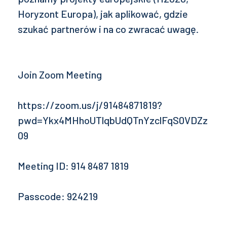
Horyzont Europa), jak aplikować, gdzie
szukać partnerów i na co zwracać uwagę.
Join Zoom Meeting
https://zoom.us/j/91484871819?
pwd=Ykx4MHhoUTlqbUdQTnYzclFqS0VDZz
09
Meeting ID: 914 8487 1819
Passcode: 924219