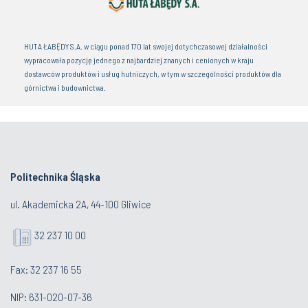
HUTA ŁABĘDY S.A. w ciągu ponad 170 lat swojej dotychczasowej działalności
wypracowała pozycję jednego z najbardziej znanych i cenionych w kraju
dostawców produktów i usług hutniczych, w tym w szczególności produktów dla
górnictwa i budownictwa.
Politechnika Śląska
ul. Akademicka 2A, 44-100 Gliwice
32 237 10 00
Fax: 32 237 16 55
NIP: 631-020-07-36