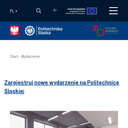
PL
A
+
Start
-
Wydarzenia
Zarejestruj nowe wydarzenie na Politechnice
Śląskie
j