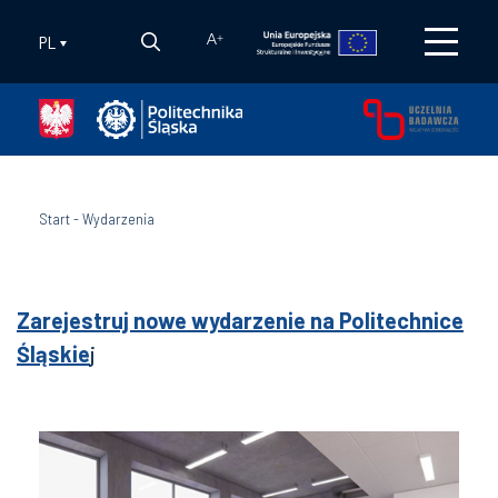
PL
A
+
Start
-
Wydarzenia
Zarejestruj nowe wydarzenie na Politechnice
Śląskie
j