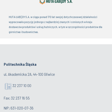
HUTA ŁABĘDY S.A. w ciągu ponad 170 lat swojej dotychczasowej działalności
wypracowała pozycję jednego z najbardziej znanych i cenionych w kraju
dostawców produktów i usług hutniczych, w tym w szczególności produktów dla
górnictwa i budownictwa.
Politechnika Śląska
ul. Akademicka 2A, 44-100 Gliwice
32 237 10 00
Fax: 32 237 16 55
NIP: 631-020-07-36