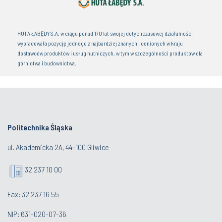
HUTA ŁABĘDY S.A. w ciągu ponad 170 lat swojej dotychczasowej działalności
wypracowała pozycję jednego z najbardziej znanych i cenionych w kraju
dostawców produktów i usług hutniczych, w tym w szczególności produktów dla
górnictwa i budownictwa.
Politechnika Śląska
ul. Akademicka 2A, 44-100 Gliwice
32 237 10 00
Fax: 32 237 16 55
NIP: 631-020-07-36