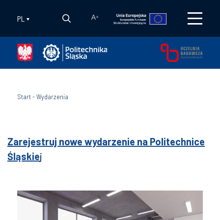
PL
A
+
Start
-
Wydarzenia
Zarejestruj nowe wydarzenie na Politechnice
Śląskie
j