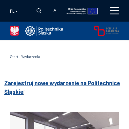
PL
A
+
Start
-
Wydarzenia
Zarejestruj nowe wydarzenie na Politechnice
Śląskie
j