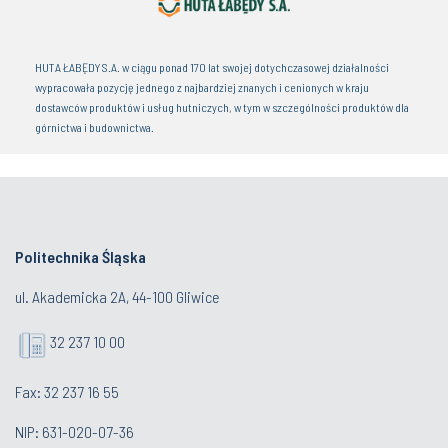
HUTA ŁABĘDY S.A. w ciągu ponad 170 lat swojej dotychczasowej działalności
wypracowała pozycję jednego z najbardziej znanych i cenionych w kraju
dostawców produktów i usług hutniczych, w tym w szczególności produktów dla
górnictwa i budownictwa.
Politechnika Śląska
ul. Akademicka 2A, 44-100 Gliwice
32 237 10 00
Fax: 32 237 16 55
NIP: 631-020-07-36