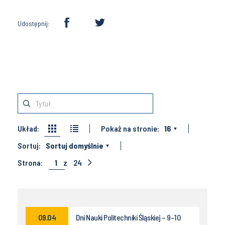
Udostępnij:
Układ:
Pokaż na stronie:
16
Sortuj:
Sortuj domyślnie
Strona:
1
z
24
09.04
Dni Nauki Politechniki Śląskiej – 9–10