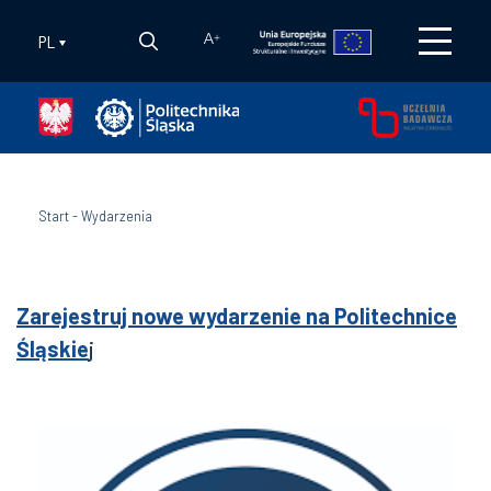
PL
A
+
Start
-
Wydarzenia
Zarejestruj nowe wydarzenie na Politechnice
Śląskie
j