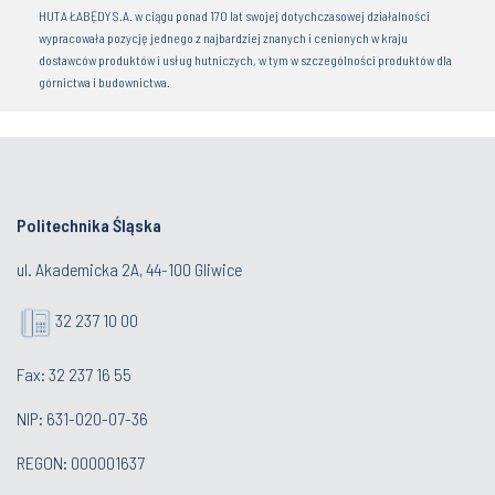
HUTA ŁABĘDY S.A. w ciągu ponad 170 lat swojej dotychczasowej działalności
wypracowała pozycję jednego z najbardziej znanych i cenionych w kraju
dostawców produktów i usług hutniczych, w tym w szczególności produktów dla
górnictwa i budownictwa.
Politechnika Śląska
ul. Akademicka 2A, 44-100 Gliwice
32 237 10 00
Fax: 32 237 16 55
NIP: 631-020-07-36
REGON: 000001637