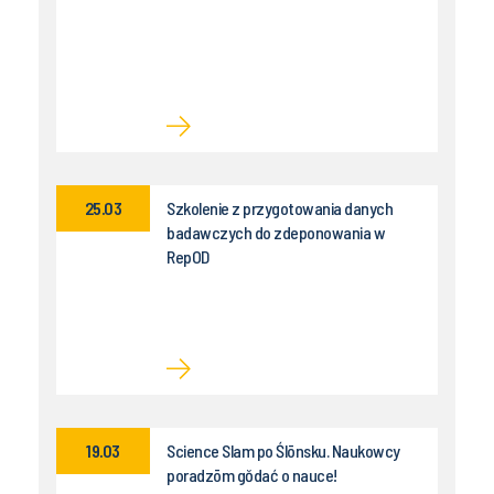
25.03
Szkolenie z przygotowania danych
badawczych do zdeponowania w
RepOD
19.03
Science Slam po Ślōnsku. Naukowcy
poradzōm gŏdać o nauce!