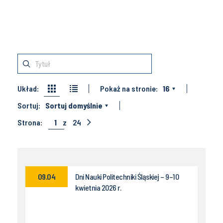
Układ:
Pokaż na stronie:
16
Sortuj:
Sortuj domyślnie
Strona:
1
z
24
09.04
Dni Nauki Politechniki Śląskiej – 9–10
kwietnia 2026 r.