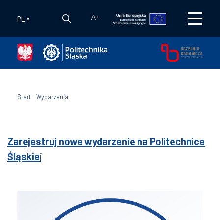
PL
A
+
Start
-
Wydarzenia
Zarejestruj nowe wydarzenie na Politechnice
Śląskie
j