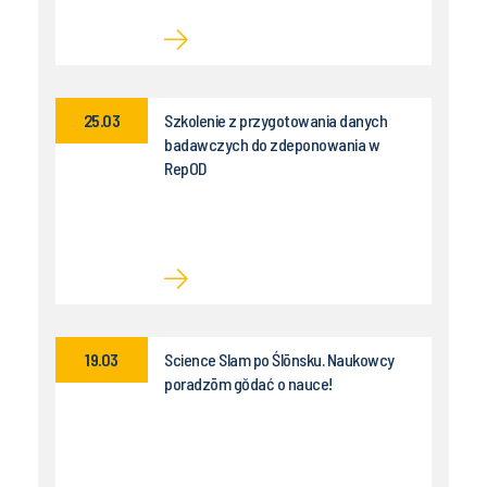
25.03
Szkolenie z przygotowania danych
badawczych do zdeponowania w
RepOD
19.03
Science Slam po Ślōnsku. Naukowcy
poradzōm gŏdać o nauce!