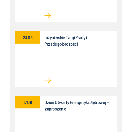
23.03
Inżynierskie Targi Pracy i
Przedsiębiorczości
17.06
Dzień Otwarty Energetyki Jądrowej –
zaproszenie