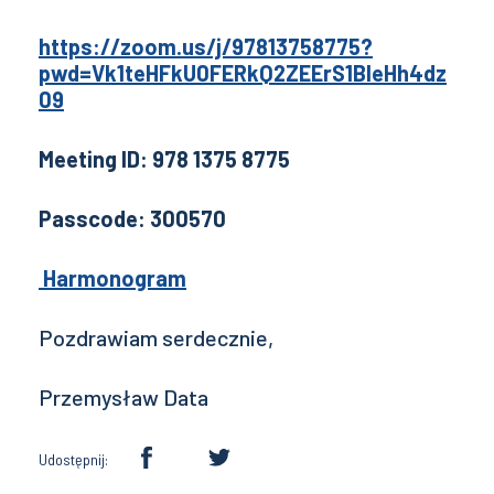
https://zoom.us/j/97813758775?
pwd=Vk1teHFkU0FERkQ2ZEErS1BIeHh4dz
09
Meeting ID: 978 1375 8775
Passcode: 300570
Harmonogram
Pozdrawiam serdecznie,
Przemysław Data
Udostępnij: