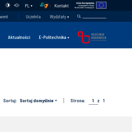
Kontakt
PL
went
Uczelnia
Wydziały
Aktualności
E-Politechnika
Sortuj:
Sortuj domyślnie
Strona:
1
z
1