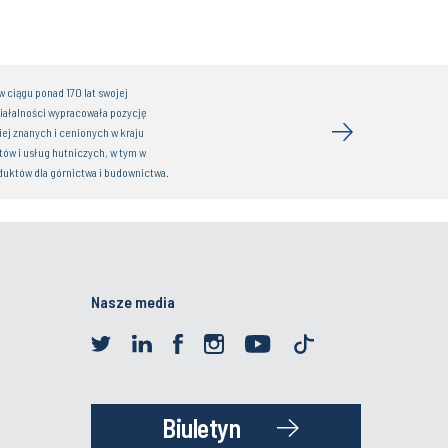
 ciągu ponad 170 lat swojej
iałalności wypracowała pozycję
iej znanych i cenionych w kraju
ów i usług hutniczych, w tym w
duktów dla górnictwa i budownictwa.
Nasze media
Biuletyn