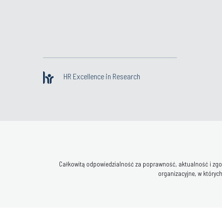
HR Excellence in Research
Całkowitą odpowiedzialność za poprawność, aktualność i zgod
organizacyjne, w których