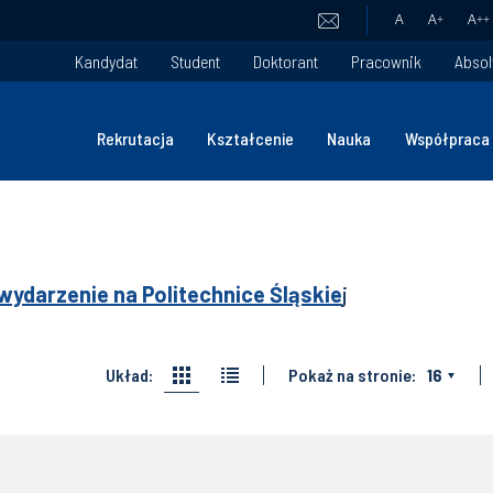
A
A
+
A
++
Kandydat
Student
Doktorant
Pracownik
Absol
Rekrutacja
Kształcenie
Nauka
Współpraca
wydarzenie na Politechnice Śląskie
j
Układ:
Pokaż na stronie:
16