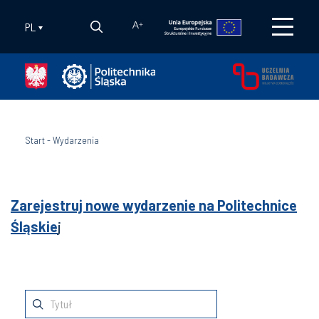
PL
A
+
Start
-
Wydarzenia
Zarejestruj nowe wydarzenie na Politechnice
Śląskie
j