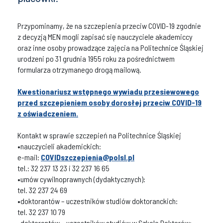
Przypominamy, że na szczepienia przeciw COVID-19 zgodnie
z decyzją MEN mogli zapisać się nauczyciele akademiccy
oraz inne osoby prowadzące zajęcia na Politechnice Śląskiej
urodzeni po 31 grudnia 1955 roku za pośrednictwem
formularza otrzymanego drogą mailową.
Kwestionariusz wstępnego wywiadu przesiewowego
przed szczepieniem osoby dorosłej przeciw COVID-19
z oświadczeniem.
Kontakt w sprawie szczepień na Politechnice Śląskiej
•nauczycieli akademickich:
e-mail:
COVIDszczepienia@polsl.pl
tel.: 32 237 13 23 i 32 237 16 65
•umów cywilnoprawnych (dydaktycznych):
tel. 32 237 24 69
•doktorantów – uczestników studiów doktoranckich:
tel. 32 237 10 79
•doktorantów – uczestników studiów w Szkole Doktorów: