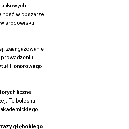
 naukowych
łalność w obszarze
 w środowisku
kiej, zaangażowanie
w prowadzeniu
tytuł Honorowego
órych liczne
ej. To bolesna
a akademickiego.
yrazy głębokiego