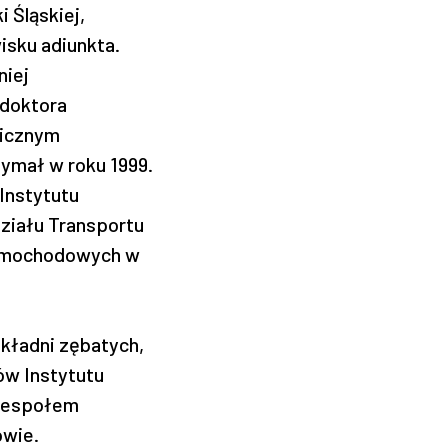
 Śląskiej,
isku adiunkta.
niej
 doktora
gicznym
rzymał w roku 1999.
 Instytutu
działu Transportu
Samochodowych w
ekładni zębatych,
w Instytutu
 zespołem
owie.