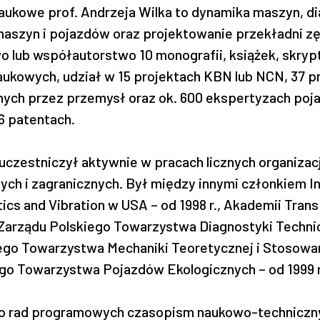
aukowe prof. Andrzeja Wilka to dynamika maszyn, d
aszyn i pojazdów oraz projektowanie przekładni z
o lub współautorstwo 10 monografii, książek, skryp
naukowych, udział w 15 projektach KBN lub NCN, 37 
ych przez przemysł oraz ok. 600 ekspertyzach po
6 patentach.
 uczestniczył aktywnie w pracach licznych organizac
ch i zagranicznych. Był między innymi członkiem In
tics and Vibration w USA – od 1998 r., Akademii Trans
 Zarządu Polskiego Towarzystwa Diagnostyki Technic
go Towarzystwa Mechaniki Teoretycznej i Stosowanej
go Towarzystwa Pojazdów Ekologicznych – od 1999 r
do rad programowych czasopism naukowo-techniczn