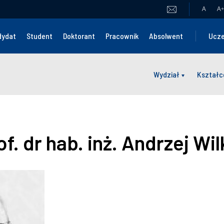
A
A
+
dydat
Student
Doktorant
Pracownik
Absolwent
Ucze
Wydział
Kształc
f. dr hab. inż. Andrzej Wil