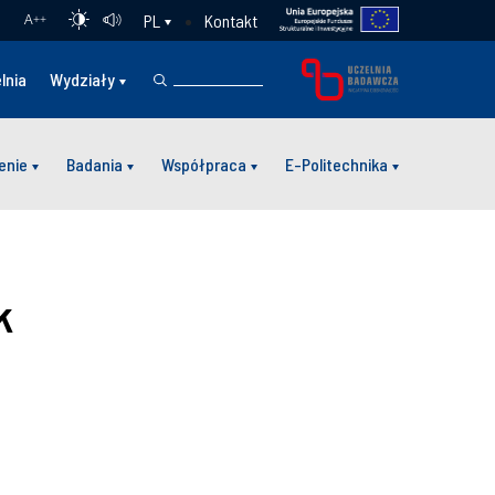
Kontakt
PL
A
++
lnia
Wydziały
enie
Badania
Współpraca
E-Politechnika
k