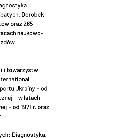
iagnostyka
ębatych. Dorobek
tów oraz 265
pracach naukowo-
jazdów
ji i towarzystw
ternational
portu Ukrainy – od
znej – w latach
 – od 1971 r. oraz
.
ych: Diagnostyka,