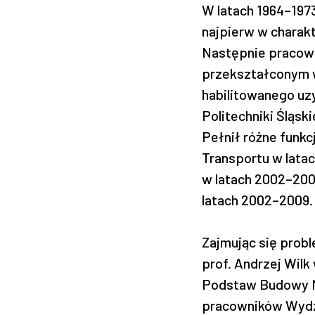
W latach 1964–1973
najpierw w charakt
Następnie pracował
przekształconym w
habilitowanego uz
Politechniki Śląsk
Pełnił różne funkc
Transportu w lata
w latach 2002–20
latach 2002–2009.
Zajmując się prob
prof. Andrzej Wi
Podstaw Budowy M
pracowników Wydzi