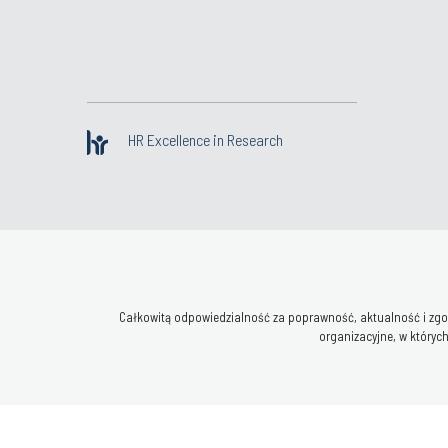
HR Excellence in Research
Całkowitą odpowiedzialność za poprawność, aktualność i zgod
organizacyjne, w których