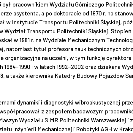
 był pracownikiem Wydziału Górniczego Politechniki
erze asystenta, a po doktoracie od 1970 r. na stanow
 w Instytucie Transportu Politechniki Śląskiej, póź
 Wydział Transportu Politechniki Śląskiej. Stopień
yskał w 1981 r. na Wydziale Mechanicznym Technolo
iej, natomiast tytuł profesora nauk technicznych ot
je organizacyjne na uczelni, w tym funkcję dyrektora
ch 1984–1990 i w latach 1992–2002 oraz dziekana Wy
08, a także kierownika Katedry Budowy Pojazdów 
lemami dynamiki i diagnostyki wibroakustycznej prz
lk współpracował z zespołem badawczym pracownikó
aszyn Wydziału SIMR Politechniki Warszawskiej i
ału Inżynierii Mechanicznej i Robotyki AGH w Krak