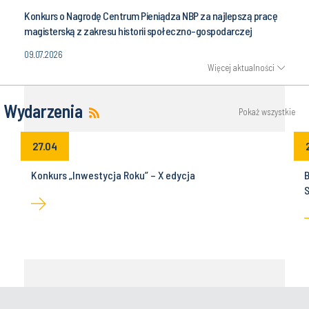
Konkurs o Nagrodę Centrum Pieniądza NBP za najlepszą pracę
magisterską z zakresu historii społeczno-gospodarczej
09.07.2026
Więcej aktualności
Wydarzenia
Pokaż wszystkie
27.04
Konkurs „Inwestycja Roku” – X edycja
B