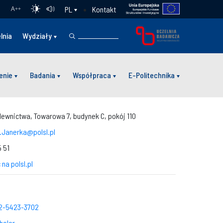
Kontakt
PL
A
++
lnia
Wydziały
enie
Badania
Współpraca
E-Politechnika
ewnictwa, Towarowa 7, budynek C, pokój 110
.Janerka@polsl.pl
 51
 na polsl.pl
e
2-5423-3702
holar