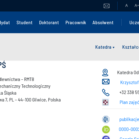
A
A
+
dydat
Student
Doktorant
Pracownik
Absolwent
Ucze
Katedra
Kształc
PŚ
Katedra Odl
dlewnictwa – RMT8
Krzysztof
echaniczny Technologiczny
+32 338 55
ka Śląska
wa 7, PL – 44-100 Gliwice, Polska
Plan zajęć
publikacj
0000-000
Google Sc