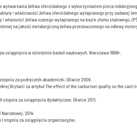
e wytwarzania żeliwa sferoidalnego z wykorzystaniem pieca indukcyjnego
turę i właściwości żeliwa sferoidalnego wytapianego przy zadanej tem
ę i własności żeliwa szarego wytapianego na bazie złomu stalowego, (PŚ
wtórnej na jakość metalurgiczną żeliwa przeznaczonego na odlewy motory
a za osiągnięcia w dziedzinie badań naukowych. Warszawa 1988r.
 stopnia za podręcznik akademicki, Gliwice 2009.
lkiej Brytanii za artykuł The effect of the carburiser quality on the cas
II stopnia za osiągnięcia dydaktyczne, Gliwice 2011.
ji Narodowej, 2014
 I stopnia za osiągnięcia organizacyjne,