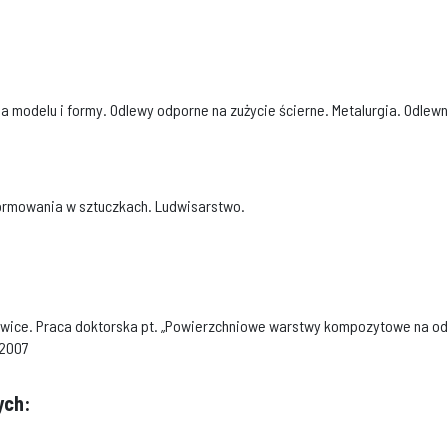
 modelu i formy. Odlewy odporne na zużycie ścierne. Metalurgia. Odlewn
formowania w sztuczkach. Ludwisarstwo.
liwice. Praca doktorska pt. „Powierzchniowe warstwy kompozytowe na odl
.2007
ych: