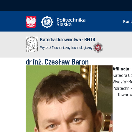
Kan
Katedra Odlewnictwa - RMT8
Wydział Mechaniczny Technologiczny
dr inż. Czesław Baron
Afiliacja:
Katedra O
Wydział M
Politechni
ul. Towaro