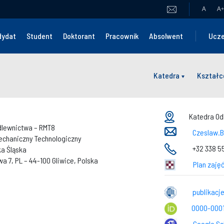
A
A
+
dydat
Student
Doktorant
Pracownik
Absolwent
Ucze
Katedra
Kształc
Katedra Odl
dlewnictwa – RMT8
Czeslaw.B
echaniczny Technologiczny
+32 338 55
ka Śląska
wa 7, PL – 44-100 Gliwice, Polska
Plan zajęć
publikacj
0000-000
Google Sc