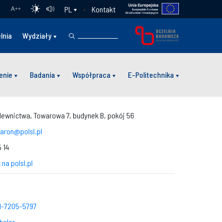
Kontakt
PL
A
++
lnia
Wydziały
enie
Badania
Współpraca
E-Politechnika
ewnictwa, Towarowa 7, budynek B, pokój 56
aron@polsl.pl
 14
 na polsl.pl
e
1-7205-5797
holar