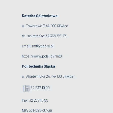
Katedra Odlewnictwa
ul. Towarowa 7, 44-100 Gliwice
tel. sekretariat:
32 338-55-17
email:
rmt8@polsl.pl
https://www.polsl.pl/rmt8
Politechnika Śląska
ul. Akademicka 2A, 44-100 Gliwice
32 237 10 00
Fax: 32 237 16 55
NIP: 631-020-07-36