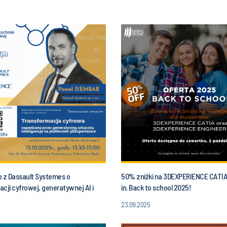
b z Dassault Systemes o
50% zniżki na 3DEXPERIENCE CATIA,
cji cyfrowej, generatywnej AI i
in. Back to school 2025!
e 3DExperience - wykład otwarty
23.09.2025