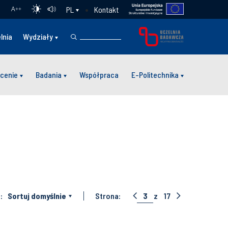
Kontakt
PL
A
++
lnia
Wydziały
cenie
Badania
Współpraca
E-Politechnika
:
Sortuj domyślnie
Strona:
3
z
17