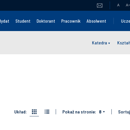
A
A
+
dydat
Student
Doktorant
Pracownik
Absolwent
Ucze
Katedra
Kształ
Układ:
Pokaż na stronie:
8
Sortuj