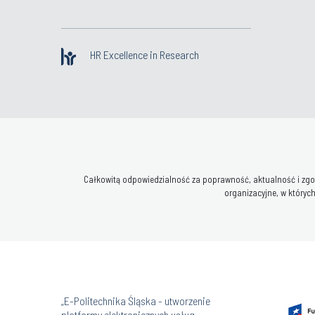
HR Excellence in Research
Całkowitą odpowiedzialność za poprawność, aktualność i zgod
organizacyjne, w których
„E-Politechnika Śląska - utworzenie
platformy elektronicznych usług