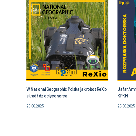
W National Geographic Polska jak robot ReXio
Jafar Amra
skradł dziecięce serca
KPKM
25.06.2025
25.06.2025