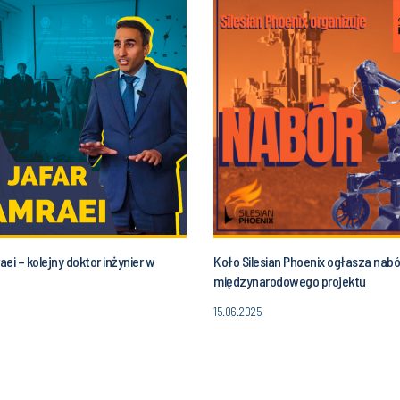
ei – kolejny doktor inżynier w
Koło Silesian Phoenix ogłasza nabó
międzynarodowego projektu
15.06.2025